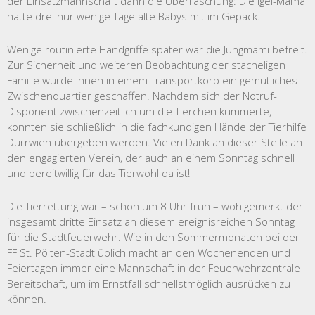
der Einsatzmannschaft dann die Überraschung: Die Igel-Mama
hatte drei nur wenige Tage alte Babys mit im Gepäck.
Wenige routinierte Handgriffe später war die Jungmami befreit.
Zur Sicherheit und weiteren Beobachtung der stacheligen
Familie wurde ihnen in einem Transportkorb ein gemütliches
Zwischenquartier geschaffen. Nachdem sich der Notruf-
Disponent zwischenzeitlich um die Tierchen kümmerte,
konnten sie schließlich in die fachkundigen Hände der Tierhilfe
Dürrwien übergeben werden. Vielen Dank an dieser Stelle an
den engagierten Verein, der auch an einem Sonntag schnell
und bereitwillig für das Tierwohl da ist!
Die Tierrettung war – schon um 8 Uhr früh – wohlgemerkt der
insgesamt dritte Einsatz an diesem ereignisreichen Sonntag
für die Stadtfeuerwehr. Wie in den Sommermonaten bei der
FF St. Pölten-Stadt üblich macht an den Wochenenden und
Feiertagen immer eine Mannschaft in der Feuerwehrzentrale
Bereitschaft, um im Ernstfall schnellstmöglich ausrücken zu
können.