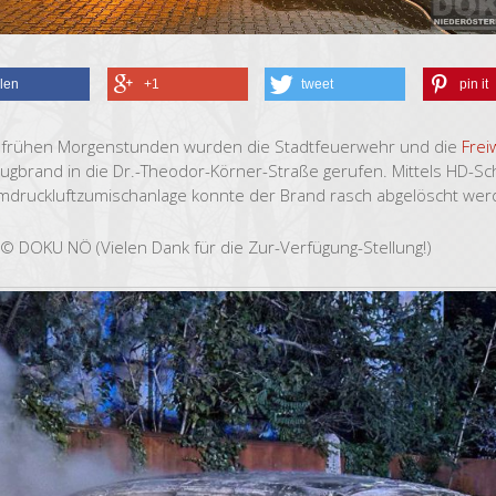
ilen
+1
tweet
pin it
 frühen Morgenstunden wurden die Stadtfeuerwehr und die
Frei
ugbrand in die Dr.-Theodor-Körner-Straße gerufen. Mittels HD-Sch
druckluftzumischanlage konnte der Brand rasch abgelöscht wer
 © DOKU NÖ (Vielen Dank für die Zur-Verfügung-Stellung!)