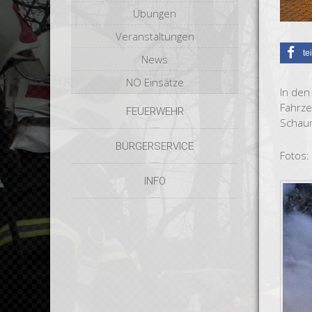
Übungen
Veranstaltungen
te
News
NÖ Einsätze
In den
Fahrze
FEUERWEHR
Schaum
BÜRGERSERVICE
Fotos:
INFO