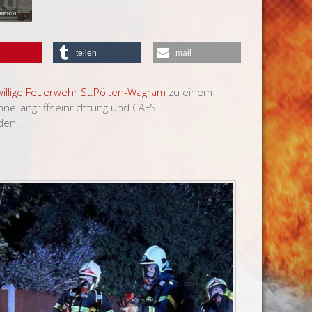
teilen
mail
willige Feuerwehr St.Pölten-Wagram
zu einem
nellangriffseinrichtung und CAFS
den.