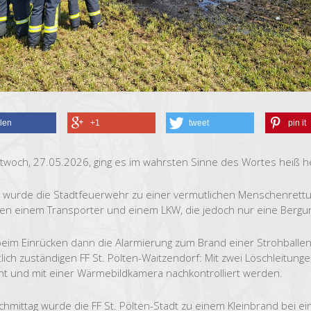
ilen
+1
tweet
pin it
twoch, 27.05.2026, ging es im wahrsten Sinne des Wortes heiß h
 wurde die Stadtfeuerwehr zu einer vermutlichen Menschenrettung
en einem Transporter und einem LKW, die jedoch nur eine Bergun
eim Einrücken dann die Alarmierung zum Brand einer Strohballen
tlich zuständigen FF St. Pölten-Waitzendorf: Mit zwei Löschleitun
ht und mit einer Wärmebildkamera nachkontrolliert werden.
hmittag wurde die FF St. Pölten-Stadt zu einem Kleinbrand bei 