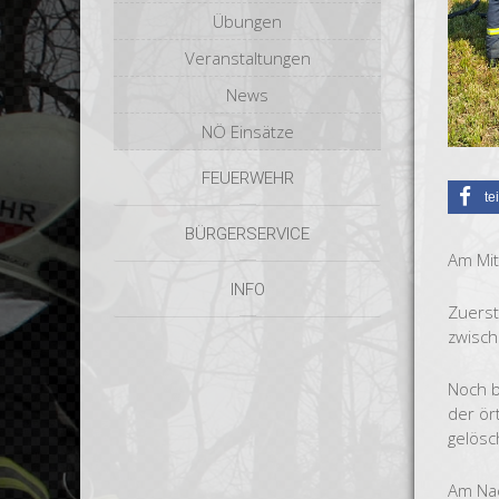
Übungen
Veranstaltungen
News
NÖ Einsätze
FEUERWEHR
te
BÜRGERSERVICE
Am Mit
INFO
Zuerst
zwisch
Noch b
der ör
gelösc
Am Nac