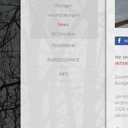
Übungen
Veranstaltungen
News
NÖ Einsätze
te
FEUERWEHR
Wir si
BÜRGERSERVICE
INTERS
INFO
Zusamm
Rückga
„Ein K
im Ern
2026 d
Geschä