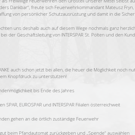
r als Freiwillige Feuerwehren den Großteil unserer Mittel selbst 
ers Dankbar“, freute sich Feuerwehrkommandant Mateusz Fryn, u
ffung von persönlicher Schutzausrüstung und damit in die Sicherhei
chten uns deshalb auch auf diesem Wege nochmals ganz herzlic
, bei der Geschäftsleitung von INTERSPAR St. Pölten und den Kund
!
NKE auch schon jetzt bei allen, die heuer die Möglichkeit noch 
nem Knopfdruck zu unterstützen!
denmöglichkeit bis Ende des Jahres
llen SPAR, EUROSPAR und INTERSPAR Filialen österreichweit
den gehen an die örtlich zuständige Feuerwehr
rgut beim Pfandautomat zurückgeben und „Spende“ auswählen