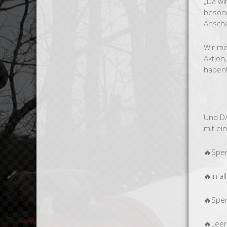
„Da wi
besond
Anscha
Wir mö
Aktion
haben
Und DA
mit ei
🔥Spen
🔥In a
🔥Spen
🔥Lee