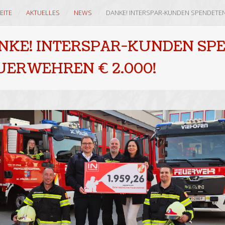
EITE
AKTUELLES
NEWS
DANKE! INTERSPAR-KUNDEN SPENDETEN
NKE! INTERSPAR-KUNDEN SP
UERWEHREN € 2.000!