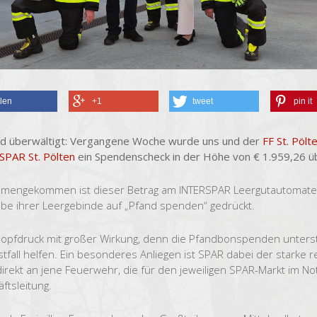
ilen
+1
tweet
pin it
nd überwältigt: Vergangene Woche wurde uns und der
FF St. Pölt
PAR St. Pölten
ein Spendenscheck in der Höhe von € 1.959,26 ü
engekommen ist dieser Betrag am INTERSPAR Leergutautomaten,
be ihrer Leergebinde auf „Pfand spenden“ gedrückt.
nopfdruck mit großer Wirkung, denn die Pfandbonspenden unterst
stfall helfen. Ein besonderes Anliegen ist SPAR dabei der stark
irekt an jene Feuerwehr, die für den jeweiligen SPAR-Markt im Notfa
ftsleitung.